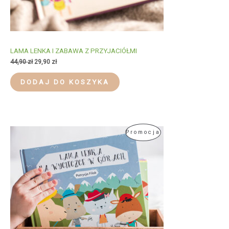
LAMA LENKA I ZABAWA Z PRZYJACIÓŁMI
Pierwotna
Aktualna
44,90
zł
29,90
zł
cena
cena
wynosiła:
wynosi:
DODAJ DO KOSZYKA
44,90 zł.
29,90 zł.
Produkt
Promocja
W
Promocji