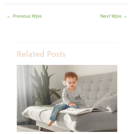
Post
←
Previous Wpis
Next Wpis
→
navigation
Related Posts