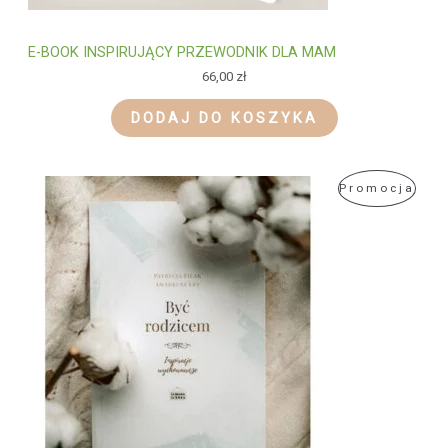
E-BOOK INSPIRUJĄCY PRZEWODNIK DLA MAM
66,00
zł
DODAJ DO KOSZYKA
P
Promocja
R
O
D
U
K
T
W