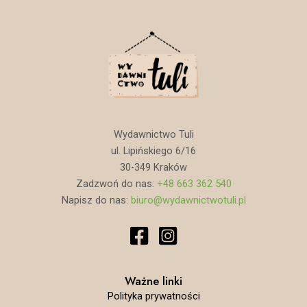
ł
4
a
9
:
,
1
0
0
0
9
,
z
0
ł
0
.
z
ł
Wydawnictwo Tuli
.
ul. Lipińskiego 6/16
30-349 Kraków
Zadzwoń do nas:
+48 663 362 540
Napisz do nas:
biuro@wydawnictwotuli.pl
Ważne linki
Polityka prywatności