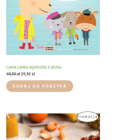
Lama Lenka wychodzi z domu
Pierwotna
Aktualna
44,90
zł
29,90
zł
cena
cena
wynosiła:
wynosi:
DODAJ DO KOSZYKA
44,90 zł.
29,90 zł.
Produkt
Promocja
W
Promocji