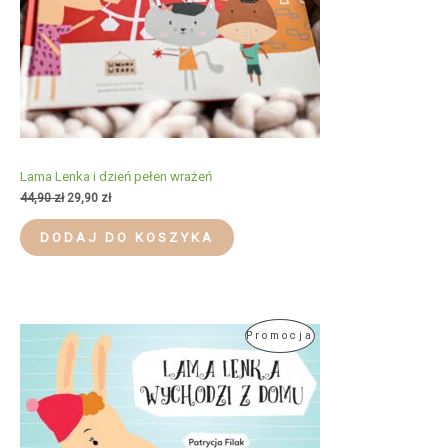
Lama Lenka i dzień pełen wrażeń
Pierwotna
Aktualna
44,90
zł
29,90
zł
cena
cena
wynosiła:
wynosi:
DODAJ DO KOSZYKA
44,90 zł.
29,90 zł.
Produkt
Promocja
W
Promocji