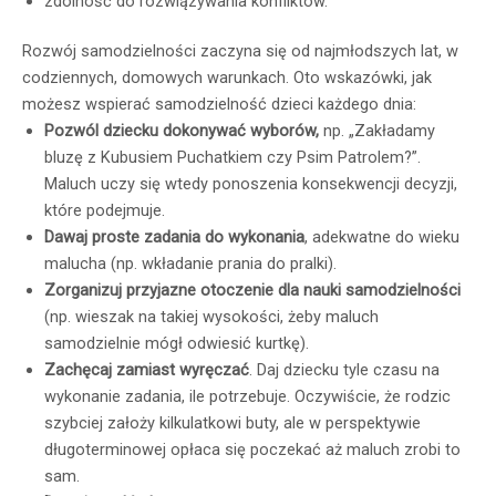
zdolność do rozwiązywania konfliktów.
Rozwój samodzielności zaczyna się od najmłodszych lat, w
codziennych, domowych warunkach. Oto wskazówki, jak
możesz wspierać samodzielność dzieci każdego dnia:
Pozwól dziecku dokonywać wyborów,
np. „Zakładamy
bluzę z Kubusiem Puchatkiem czy Psim Patrolem?”.
Maluch uczy się wtedy ponoszenia konsekwencji decyzji,
które podejmuje.
Dawaj proste zadania do wykonania
, adekwatne do wieku
malucha (np. wkładanie prania do pralki).
Zorganizuj przyjazne otoczenie dla nauki samodzielności
(np. wieszak na takiej wysokości, żeby maluch
samodzielnie mógł odwiesić kurtkę).
Zachęcaj zamiast wyręczać
. Daj dziecku tyle czasu na
wykonanie zadania, ile potrzebuje. Oczywiście, że rodzic
szybciej założy kilkulatkowi buty, ale w perspektywie
długoterminowej opłaca się poczekać aż maluch zrobi to
sam.