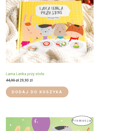
Lama Lenka przy stole
Pierwotna
Aktualna
44,90
zł
29,90
zł
cena
cena
wynosiła:
wynosi:
DODAJ DO KOSZYKA
44,90 zł.
29,90 zł.
Produkt
Promocja
W